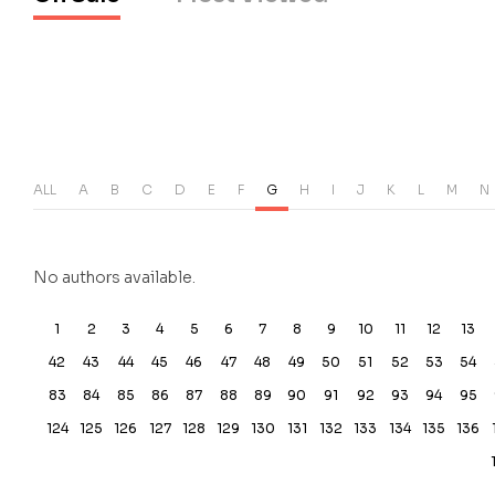
ALL
A
B
C
D
E
F
G
H
I
J
K
L
M
N
No authors available.
1
2
3
4
5
6
7
8
9
10
11
12
13
42
43
44
45
46
47
48
49
50
51
52
53
54
83
84
85
86
87
88
89
90
91
92
93
94
95
124
125
126
127
128
129
130
131
132
133
134
135
136