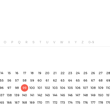
O
P
Q
R
S
T
U
V
W
X
Y
Z
0-9
14
15
16
17
18
19
20
21
22
23
24
25
26
27
2
55
56
57
58
59
60
61
62
63
64
65
66
67
68
6
96
97
98
99
100
101
102
103
104
105
106
107
108
109
11
137
138
139
140
141
142
143
144
145
146
147
148
149
150
15
165
166
167
168
169
170
171
172
173
174
175
176
177
178
17